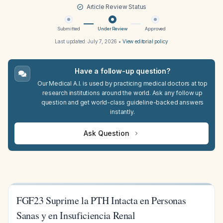
Article Review Status
Submitted
Under Review
Approved
Last updated:
July 7, 2026
•
View editorial policy
Have a follow-up question?
Our Medical A.I. is used by practicing medical doctors at top
research institutions around the world. Ask any follow up
question and get world-class guideline-backed answers
instantly.
Ask Question
FGF23 Suprime la PTH Intacta en Personas
Sanas y en Insuficiencia Renal