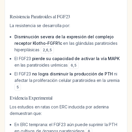
Resistencia Paratiroides al FGF23
La resistencia se desarrolla por:
Disminución severa de la expresión del complejo
receptor Klotho-FGFR1c
en las glándulas paratiroides
hiperplásicas
2
,
6
,
5
El FGF23
pierde su capacidad de activar la vía MAPK
en las paratiroides urémicas
6
,
5
El FGF23
no logra disminuir la producción de PTH
ni
afectar la proliferación celular paratiroidea en la uremia
5
Evidencia Experimental
Los estudios en ratas con ERC inducida por adenina
demuestran que:
En ERC temprana: el FGF23 aún puede suprimir la PTH
en cultivos de órganos paratiroideos
6