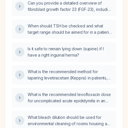
Can you provide a detailed overview of
fibroblast growth factor 23 (FGF‑23), including
its physiology, clinical significance, and
management?
When should TSH be checked and what
target range should be aimed for in a patient
who has had a thyroid nodule removed, both
if they are on levothyroxine replacement and
Is it safe to remain lying down (supine) if I
if they are not?
have a right inguinal hernia?
What is the recommended method for
tapering levetiracetam (Keppra) in patients,
including dosage reduction schedule and
monitoring?
What is the recommended levofloxacin dose
for uncomplicated acute epididymitis in an
adult male without contraindications?
What bleach dilution should be used for
environmental cleaning of rooms housing a