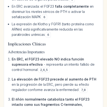
En ERC avanzada: el FGF23
falla completamente
en
disminuir los niveles séricos de PTH o activar la
señalización MAPK
6
La expresión de Klotho y FGFR1 (tanto proteína como
ARNm) está significativamente reducida en las
paratiroides urémicas
6
Implicaciones Clínicas
Advertencias Importantes
En ERC, el FGF23 elevado NO indica función
supresora efectiva
- representa un intento fallido de
control hormonal
2
,
6
,
5
La elevación de FGF23 precede al aumento de PTH
en la progresión de la ERC, pero pierde su efecto
regulador conforme avanza la enfermedad
7
,
8
El riñón normalmente cataboliza tanto el FGF23
intacto como sus fragmentos C-terminales
,