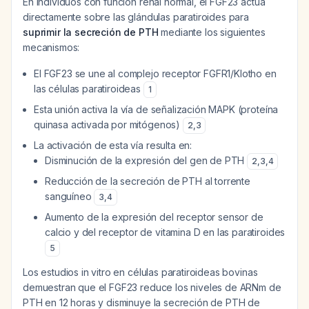
En individuos con función renal normal, el FGF23 actúa
directamente sobre las glándulas paratiroides para
suprimir la secreción de PTH
mediante los siguientes
mecanismos:
El FGF23 se une al complejo receptor FGFR1/Klotho en
las células paratiroideas
1
Esta unión activa la vía de señalización MAPK (proteína
quinasa activada por mitógenos)
2
,
3
La activación de esta vía resulta en:
Disminución de la expresión del gen de PTH
2
,
3
,
4
Reducción de la secreción de PTH al torrente
sanguíneo
3
,
4
Aumento de la expresión del receptor sensor de
calcio y del receptor de vitamina D en las paratiroides
5
Los estudios in vitro en células paratiroideas bovinas
demuestran que el FGF23 reduce los niveles de ARNm de
PTH en 12 horas y disminuye la secreción de PTH de