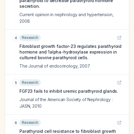
parathyroid to decrease parathyroid hormone
secretion.
Current opinion in nephrology and hypertension
,
2008
Research
4
Fibroblast growth factor-23 regulates parathyroid
hormone and 1alpha-hydroxylase expression in
cultured bovine parathyroid cells.
The Journal of endocrinology
,
2007
Research
5
FGF23 fails to inhibit uremic parathyroid glands.
Journal of the American Society of Nephrology :
JASN
,
2010
Research
6
Parathyroid cell resistance to fibroblast growth