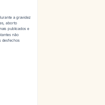
urante a gravidez
es, aborto
nais publicados e
stantes não
s desfechos