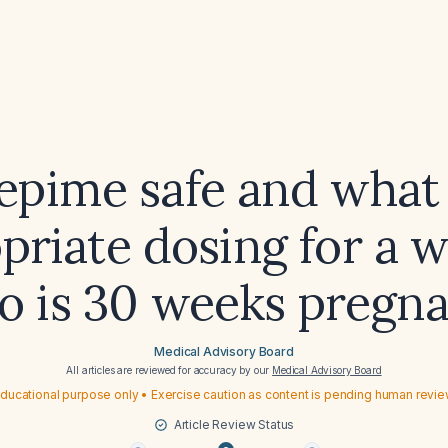
fepime safe and what 
priate dosing for a
o is 30 weeks pregna
Medical Advisory Board
All articles are reviewed for accuracy by our
Medical Advisory Board
ducational purpose only • Exercise caution as content is pending human revi
Article Review Status