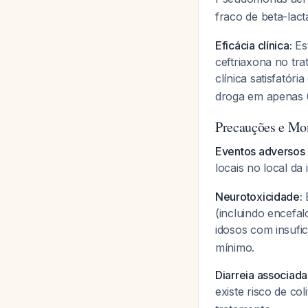
fraco de beta-la
Eficácia clínica:
Es
ceftriaxona no tr
clínica satisfatór
droga em apenas 
Precauções e Mo
Eventos adversos
locais no local da
Neurotoxicidade:
E
(incluindo encefa
idosos com insufic
mínimo.
Diarreia associada 
existe risco de coli