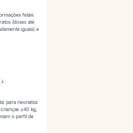
ormações fetais
atos (doses até
damente iguais) e
2
ada: para neonatos
 crianças ≤40 kg,
rmam o perfil de