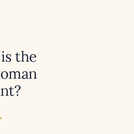
is the
 woman
nt?
ew