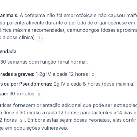
animais:
A cefepima não foi embriotóxica e não causou malf
da parenteralmente durante o período de organogênese em r
clínica máxima recomendada), camundongos (doses aproxima
 a dose clínica)
.
1
endada
e 30 semanas com função renal normal:
radas a graves:
1-2g IV a cada 12 horas
2
es ou por Pseudomonas:
2g IV a cada 8 horas (dose máxima)
são:
30 minutos
2
átricas fornecem orientação adicional que pode ser extrapol
 a dose é 30 mg/kg a cada 12 horas; para lactentes >14 dias e
12 horas
. Embora estas sejam doses neonatais, elas confi
2
ga em populações vulneráveis.