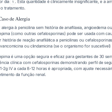
or dia
. Esta quantidade é clinicamente insignificante, e a
1
 o tratamento.
Caso de Alergia
r alergia à penicilina sem história de anafilaxia, angioedema 
efepima (como outras cefalosporinas) pode ser usada com ca
 história de reação anafilática a penicilinas ou cefalosporina
 vancomicina ou clindamicina (se o organismo for suscetível)
pima é uma opção segura e eficaz para gestantes de 30 se
ência clínica com cefalosporinas demonstrando perfil de seg
1-2g IV a cada 8-12 horas é apropriada, com ajuste necessár
imento da função renal.