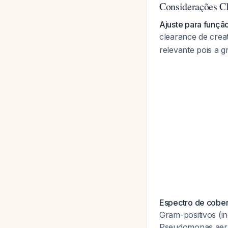
Considerações Cl
Ajuste para função
clearance de crea
relevante pois a g
Espectro de cober
Gram-positivos (i
Pseudomonas aer