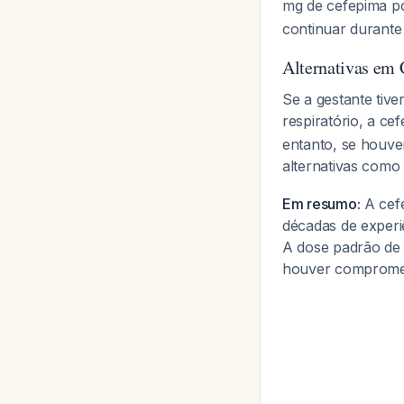
mg de cefepima p
continuar durante
Alternativas em 
Se a gestante tive
respiratório, a c
entanto, se houver
alternativas como
Em resumo:
A cefe
décadas de experi
A dose padrão de 
houver compromet