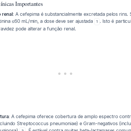
ínicas Importantes
 renal:
A cefepima é substancialmente excretada pelos rins. S
tinina ≤60 mL/min, a dose deve ser ajustada
. Isto é partic
1
ravidez pode alterar a função renal.
tura:
A cefepima oferece cobertura de amplo espectro cont
ncluindo Streptococcus pneumoniae) e Gram-negativos (inclu
uginosa)
. É estável contra muitas beta-lactamases comun
3