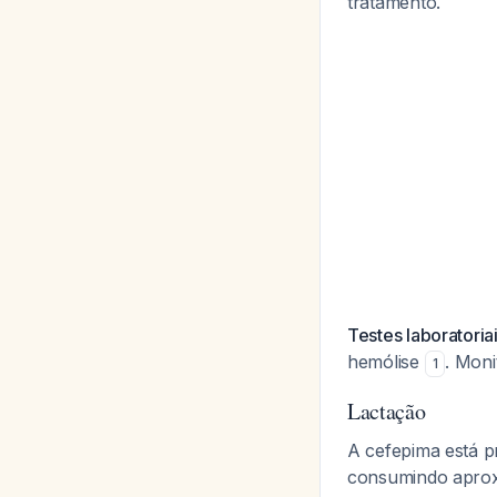
tratamento.
Testes laboratoriai
hemólise
. Mon
1
Lactação
A cefepima está p
consumindo aprox