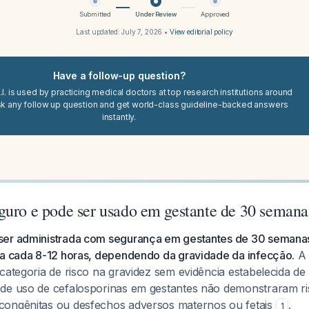
Submitted
Under Review
Approved
Last updated:
July 7, 2026
•
View editorial policy
Have a follow-up question?
I. is used by practicing medical doctors at top research institutions around
sk any follow up question and get world-class guideline-backed answers
instantly.
guro e pode ser usado em gestante de 30 semana
ser administrada com segurança em gestantes de 30 semana
 a cada 8-12 horas, dependendo da gravidade da infecção.
A 
categoria de risco na gravidez sem evidência estabelecida de 
de uso de cefalosporinas em gestantes não demonstraram risc
congênitas ou desfechos adversos maternos ou fetais
.
1