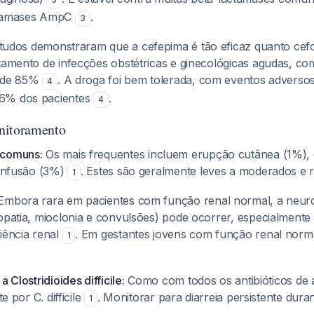
ctamases AmpC
.
3
tudos demonstraram que a cefepima é tão eficaz quanto cef
atamento de infecções obstétricas e ginecológicas agudas, co
ia de 85%
. A droga foi bem tolerada, com eventos adversos
4
6% dos pacientes
.
4
nitoramento
 comuns:
Os mais frequentes incluem erupção cutânea (1%), d
 infusão (3%)
. Estes são geralmente leves a moderados e r
1
mbora rara em pacientes com função renal normal, a neuro
lopatia, mioclonia e convulsões) pode ocorrer, especialmente
iência renal
. Em gestantes jovens com função renal normal
1
a Clostridioides difficile:
Como com todos os antibióticos de 
te por C. difficile
. Monitorar para diarreia persistente dura
1