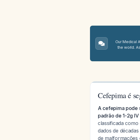
Our Medical A.
the world. A
Cefepima é se
A cefepima pode 
padrão de 1-2g IV
classificada como 
dados de décadas 
de malformações 