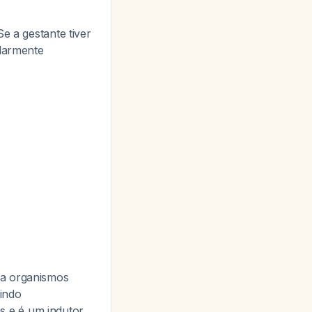
e a gestante tiver
ularmente
ra organismos
indo
s e é um indutor