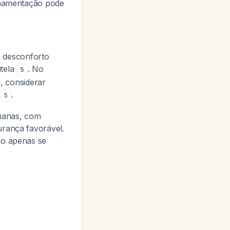
 amamentação pode
ou desconforto
utela
. No
5
s, considerar
.
5
manas, com
urança favorável.
io apenas se