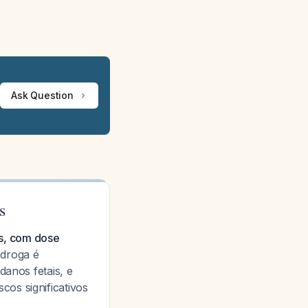
Ask Question
s
s, com dose
droga é
danos fetais, e
os significativos