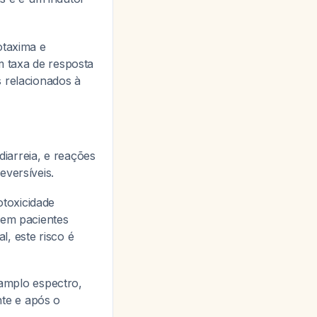
otaxima e
m taxa de resposta
 relacionados à
iarreia, e reações
eversíveis.
toxicidade
 em pacientes
, este risco é
amplo espectro,
nte e após o