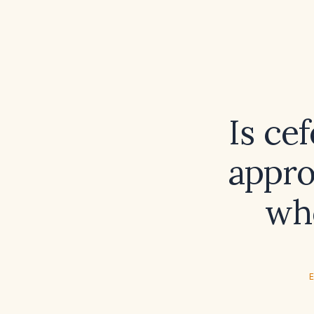
Is ce
appro
wh
E