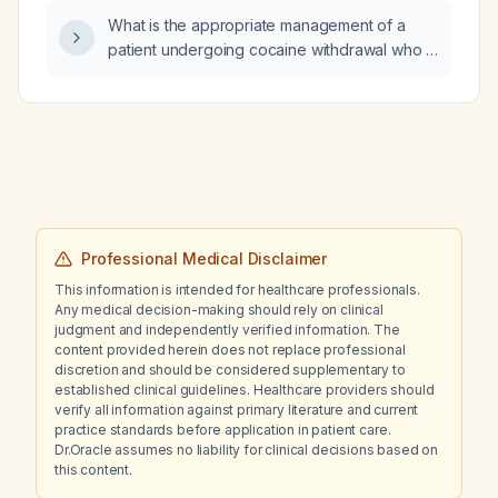
medication‑naïve and has a hemoglobin A1c
What is the appropriate management of a
of 15%?
patient undergoing cocaine withdrawal who is
on anticoagulant therapy such as warfarin or
direct oral anticoagulants?
Professional Medical Disclaimer
This information is intended for healthcare professionals.
Any medical decision-making should rely on clinical
judgment and independently verified information. The
content provided herein does not replace professional
discretion and should be considered supplementary to
established clinical guidelines. Healthcare providers should
verify all information against primary literature and current
practice standards before application in patient care.
Dr.Oracle assumes no liability for clinical decisions based on
this content.