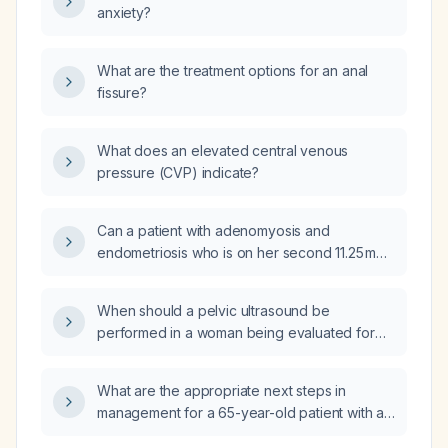
anxiety?
What are the treatment options for an anal
fissure?
What does an elevated central venous
pressure (CVP) indicate?
Can a patient with adenomyosis and
endometriosis who is on her second 11.25 mg
depot of a Gonadotropin‑releasing hormone
(GnRH) agonist and is pain‑free be stepped
When should a pelvic ultrasound be
down to dienogest?
performed in a woman being evaluated for
suspected endometriosis or polycystic ovary
syndrome (PCOS)?
What are the appropriate next steps in
management for a 65-year-old patient with a
history of stroke 10 years ago, who is