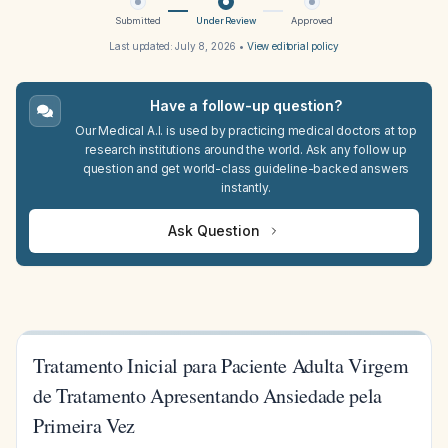
Submitted
Under Review
Approved
Last updated:
July 8, 2026
•
View editorial policy
Have a follow-up question?
Our Medical A.I. is used by practicing medical doctors at top
research institutions around the world. Ask any follow up
question and get world-class guideline-backed answers
instantly.
Ask Question
Tratamento Inicial para Paciente Adulta Virgem
de Tratamento Apresentando Ansiedade pela
Primeira Vez