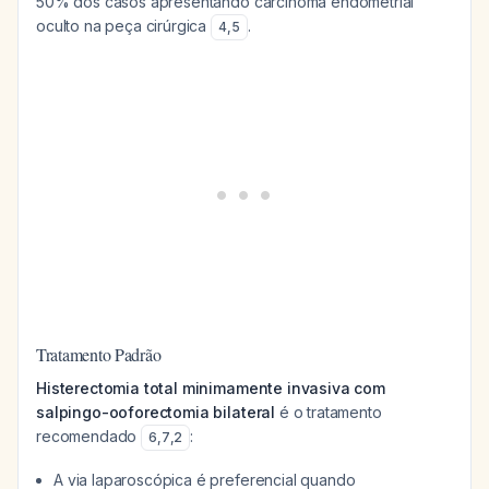
50% dos casos apresentando carcinoma endometrial
oculto na peça cirúrgica
.
4
,
5
Tratamento Padrão
Histerectomia total minimamente invasiva com
salpingo-ooforectomia bilateral
é o tratamento
recomendado
:
6
,
7
,
2
A via laparoscópica é preferencial quando