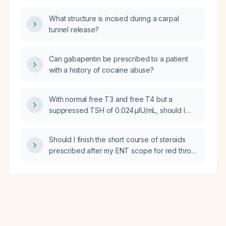
What structure is incised during a carpal
tunnel release?
Can gabapentin be prescribed to a patient
with a history of cocaine abuse?
With normal free T3 and free T4 but a
suppressed TSH of 0.024 µIU/mL, should I
reduce my levothyroxine dose?
Should I finish the short course of steroids
prescribed after my ENT scope for red throat
and swollen vocal cords?