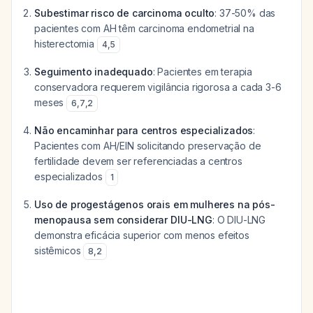
Subestimar risco de carcinoma oculto
: 37-50% das
pacientes com AH têm carcinoma endometrial na
histerectomia
4
,
5
Seguimento inadequado
: Pacientes em terapia
conservadora requerem vigilância rigorosa a cada 3-6
meses
6
,
7
,
2
Não encaminhar para centros especializados
:
Pacientes com AH/EIN solicitando preservação de
fertilidade devem ser referenciadas a centros
especializados
1
Uso de progestágenos orais em mulheres na pós-
menopausa sem considerar DIU-LNG
: O DIU-LNG
demonstra eficácia superior com menos efeitos
sistêmicos
8
,
2