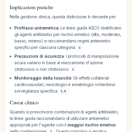
Implicazioni pratiche
Nella gestione clinica, questa distinzione è rilevante per:
Profilassi antiemetica
: Le linee guida ASCO stratificano
gli agenti antiblastici per rischio emetico (alto, moderato,
basso, minimo) e raccomandano regimi antiemetici
specifici per ciascuna categoria
4
Precauzioni di sicurezza
: I protocolli di manipolazione
sicura variano in base al meccanismo d'azione
citotossico o non citotossico
3
Monitoraggio della tossicità
: Gli effetti collaterali
cardiovascolari, neurologici e ematologici richiedono
sorveglianza specifica
5
,
6
Caveat clinico
Quando si prescrivono combinazioni di agenti antiblastici,
le linee guida raccomandano di utilizzare antiemetici
appropriati per l'agente con il
maggior rischio emetico
nella combinazione
. Questo principio si applica
4