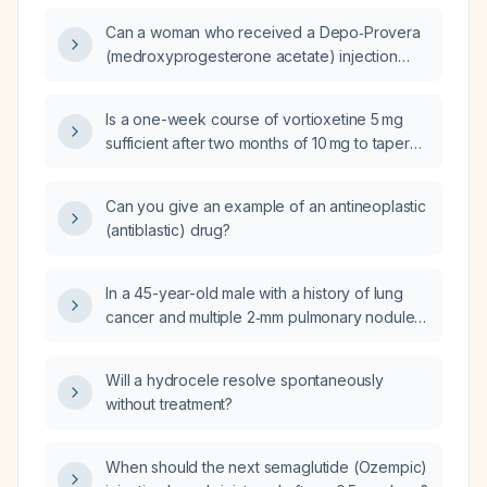
Can a woman who received a Depo‑Provera
(medroxyprogesterone acetate) injection
one month ago have a Mirena
(levonorgestrel) intrauterine system placed
Is a one-week course of vortioxetine 5 mg
now, or must she wait two months?
sufficient after two months of 10 mg to taper
and stop treatment?
Can you give an example of an antineoplastic
(antiblastic) drug?
In a 45-year-old male with a history of lung
cancer and multiple 2‑mm pulmonary nodules
identified on CT (left upper lobe, right middle
lobe, right lower lobe), are the available
Will a hydrocele resolve spontaneously
laboratory studies sufficient to rule out nodule
without treatment?
growth?
When should the next semaglutide (Ozempic)