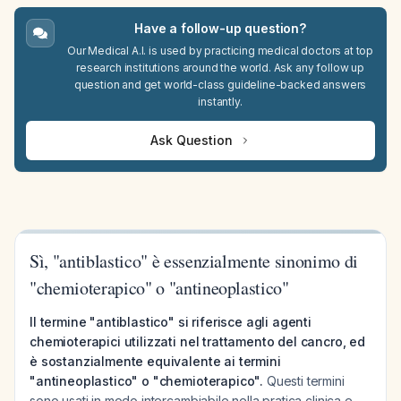
Have a follow-up question?
Our Medical A.I. is used by practicing medical doctors at top
research institutions around the world. Ask any follow up
question and get world-class guideline-backed answers
instantly.
Ask Question
Sì, "antiblastico" è essenzialmente sinonimo di
"chemioterapico" o "antineoplastico"
Il termine "antiblastico" si riferisce agli agenti
chemioterapici utilizzati nel trattamento del cancro, ed
è sostanzialmente equivalente ai termini
"antineoplastico" o "chemioterapico".
Questi termini
sono usati in modo intercambiabile nella pratica clinica e