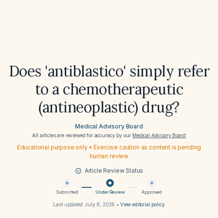
Does 'antiblastico' simply refer
to a chemotherapeutic
(antineoplastic) drug?
Medical Advisory Board
All articles are reviewed for accuracy by our
Medical Advisory Board
Educational purpose only • Exercise caution as content is pending
human review
Article Review Status
Submitted
Under Review
Approved
Last updated:
July 8, 2026
•
View editorial policy