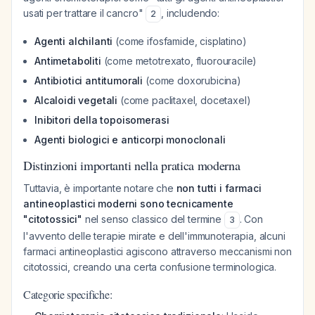
usati per trattare il cancro"
, includendo:
2
Agenti alchilanti
(come ifosfamide, cisplatino)
Antimetaboliti
(come metotrexato, fluorouracile)
Antibiotici antitumorali
(come doxorubicina)
Alcaloidi vegetali
(come paclitaxel, docetaxel)
Inibitori della topoisomerasi
Agenti biologici e anticorpi monoclonali
Distinzioni importanti nella pratica moderna
Tuttavia, è importante notare che
non tutti i farmaci
antineoplastici moderni sono tecnicamente
"citotossici"
nel senso classico del termine
. Con
3
l'avvento delle terapie mirate e dell'immunoterapia, alcuni
farmaci antineoplastici agiscono attraverso meccanismi non
citotossici, creando una certa confusione terminologica.
Categorie specifiche: