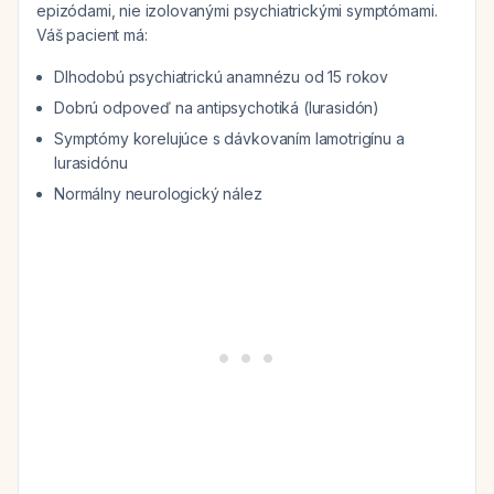
epizódami, nie izolovanými psychiatrickými symptómami.
Váš pacient má:
Dlhodobú psychiatrickú anamnézu od 15 rokov
Dobrú odpoveď na antipsychotiká (lurasidón)
Symptómy korelujúce s dávkovaním lamotrigínu a
lurasidónu
Normálny neurologický nález