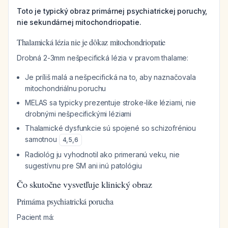
Toto je typický obraz primárnej psychiatrickej poruchy,
nie sekundárnej mitochondriopatie.
Thalamická lézia nie je dôkaz mitochondriopatie
Drobná 2-3mm nešpecifická lézia v pravom thalame:
Je príliš malá a nešpecifická na to, aby naznačovala
mitochondriálnu poruchu
MELAS sa typicky prezentuje stroke-like léziami, nie
drobnými nešpecifickými léziami
Thalamické dysfunkcie sú spojené so schizofréniou
samotnou
4
,
5
,
6
Radiológ ju vyhodnotil ako primeranú veku, nie
sugestívnu pre SM ani inú patológiu
Čo skutočne vysvetľuje klinický obraz
Primárna psychiatrická porucha
Pacient má: