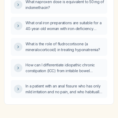
What naproxen dose is equivalent to 50 mg of
indomethacin?
What oral iron preparations are suitable for a
40‑year‑old woman with iron‑deficiency
anemia after gastric bypass who developed
constipation while taking ferrous fumarate?
What is the role of fludrocortisone (a
mineralocorticoid) in treating hyponatremia?
How can I differentiate idiopathic chronic
constipation (ICC) from irritable bowel
syndrome with constipation (IBS-C)?
In a patient with an anal fissure who has only
mild irritation and no pain, and who habitually
uses laxatives with possible compromised
sphincter function, what is the appropriate
initial management?