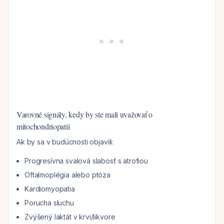
Varovné signály, kedy by ste mali uvažovať o
mitochondriopatii
Ak by sa v budúcnosti objavili:
Progresívna svalová slabosť s atrofiou
Oftalmoplégia alebo ptóza
Kardiomyopatia
Porucha sluchu
Zvýšený laktát v krvi/likvore