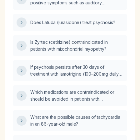
positive symptoms such as auditory
hallucinations and agitation in a 14‑year‑old
female with schizophrenia who is currently
Does Latuda (lurasidone) treat psychosis?
taking 20 mg nightly?
Is Zyrtec (cetirizine) contraindicated in
patients with mitochondrial myopathy?
If psychosis persists after 30 days of
treatment with lamotrigine (100–200 mg daily)
and lurasidone, what management steps
should be taken?
Which medications are contraindicated or
should be avoided in patients with
mitochondrial disease?
What are the possible causes of tachycardia
in an 86-year-old male?