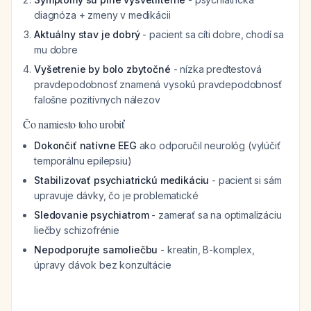
diagnóza + zmeny v medikácii
Aktuálny stav je dobrý
- pacient sa cíti dobre, chodí sa
mu dobre
Vyšetrenie by bolo zbytočné
- nízka predtestová
pravdepodobnosť znamená vysokú pravdepodobnosť
falošne pozitívnych nálezov
Čo namiesto toho urobiť
Dokončiť natívne EEG
ako odporučil neurológ (vylúčiť
temporálnu epilepsiu)
Stabilizovať psychiatrickú medikáciu
- pacient si sám
upravuje dávky, čo je problematické
Sledovanie psychiatrom
- zamerať sa na optimalizáciu
liečby schizofrénie
Nepodporujte samoliečbu
- kreatín, B-komplex,
úpravy dávok bez konzultácie