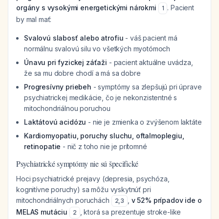
orgány s vysokými energetickými nárokmi
. Pacient
1
by mal mať:
Svalovú slabosť alebo atrofiu
- váš pacient má
normálnu svalovú silu vo všetkých myotómoch
Únavu pri fyzickej záťaži
- pacient aktuálne uvádza,
že sa mu dobre chodí a má sa dobre
Progresívny priebeh
- symptómy sa zlepšujú pri úprave
psychiatrickej medikácie, čo je nekonzistentné s
mitochondriálnou poruchou
Laktátovú acidózu
- nie je zmienka o zvýšenom laktáte
Kardiomyopatiu, poruchy sluchu, oftalmoplegiu,
retinopatie
- nič z toho nie je prítomné
Psychiatrické symptómy nie sú špecifické
Hoci psychiatrické prejavy (depresia, psychóza,
kognitívne poruchy) sa môžu vyskytnúť pri
mitochondriálnych poruchách
,
v 52% prípadov ide o
2
,
3
MELAS mutáciu
, ktorá sa prezentuje stroke-like
2