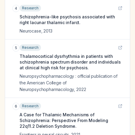
Research
4
Schizophrenia-like psychosis associated with
right lacunar thalamic infarct.
Neurocase
,
2013
Research
5
Thalamocortical dysrhythmia in patients with
schizophrenia spectrum disorder and individuals
at clinical high risk for psychosis.
Neuropsychopharmacology : official publication of
the American College of
Neuropsychopharmacology
,
2022
Research
6
A Case for Thalamic Mechanisms of
Schizophrenia: Perspective From Modeling
22q11.2 Deletion Syndrome.
Frontiers in neural circuits
,
2021