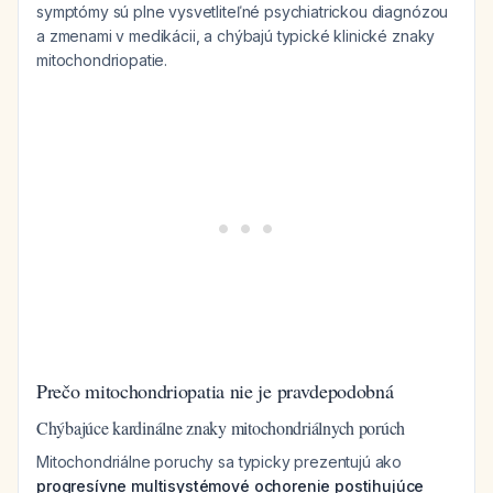
symptómy sú plne vysvetliteľné psychiatrickou diagnózou
a zmenami v medikácii, a chýbajú typické klinické znaky
mitochondriopatie.
Prečo mitochondriopatia nie je pravdepodobná
Chýbajúce kardinálne znaky mitochondriálnych porúch
Mitochondriálne poruchy sa typicky prezentujú ako
progresívne multisystémové ochorenie postihujúce