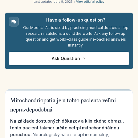
Last updated:
July 9, 2026
•
View editorial policy
Have a follow-up question?
Our Medical A.I. is used by practicing medical doctors at top
research institutions around the world. Ask any follow up
question and get world-class guideline-backed answers
instantly.
Ask Question
Mitochondriopatia je u tohto pacienta veľmi
nepravdepodobná
Na základe dostupných dôkazov a klinického obrazu,
tento pacient takmer určite netrpí mitochondriálnou
poruchou.
Neurologický nález je úplne normálny,