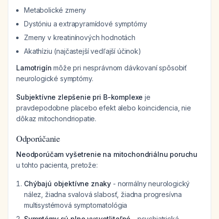
Metabolické zmeny
Dystóniu a extrapyramídové symptómy
Zmeny v kreatinínových hodnotách
Akathíziu (najčastejší vedľajší účinok)
Lamotrigín
môže pri nesprávnom dávkovaní spôsobiť
neurologické symptómy.
Subjektívne zlepšenie pri B-komplexe
je
pravdepodobne placebo efekt alebo koincidencia, nie
dôkaz mitochondriopatie.
Odporúčanie
Neodporúčam vyšetrenie na mitochondriálnu poruchu
u tohto pacienta, pretože:
Chýbajú objektívne znaky
- normálny neurologický
nález, žiadna svalová slabosť, žiadna progresívna
multisystémová symptomatológia
Symptómy sú plne vysvetliteľné
- psychiatrická