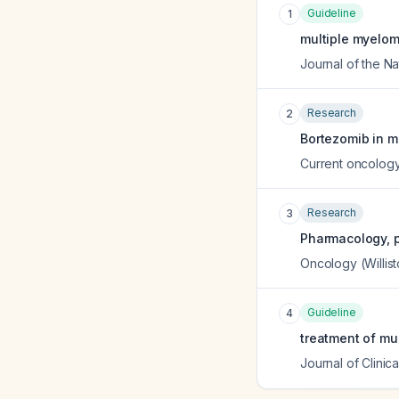
Guideline
1
multiple myeloma
Journal of the 
Research
2
Bortezomib in m
Current oncology
Research
3
Pharmacology, p
Oncology (Willist
Guideline
4
treatment of mul
Journal of Clinic