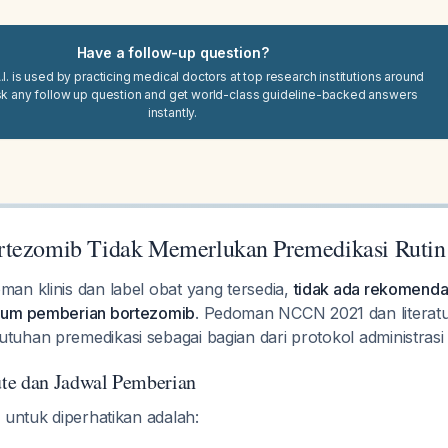
Have a follow-up question?
I. is used by practicing medical doctors at top research institutions around
sk any follow up question and get world-class guideline-backed answers
instantly.
rtezomib Tidak Memerlukan Premedikasi Rutin
an klinis dan label obat yang tersedia,
tidak ada rekomendas
lum pemberian bortezomib
. Pedoman NCCN 2021 dan literatur 
uhan premedikasi sebagai bagian dari protokol administras
te dan Jadwal Pemberian
 untuk diperhatikan adalah: