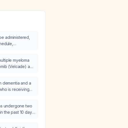
e administered,
chedule,
toring?
ultiple myeloma
omib (Velcade) and
who has a uric
 hemoglobin of
th dementia and a
who is receiving
ne 10 mg, how
 marked
has undergone two
e managed?
n the past 10 days
 lid lodged in the
t is the