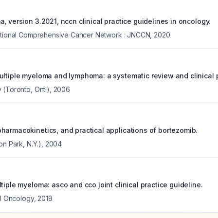
, version 3.2021, nccn clinical practice guidelines in oncology.
National Comprehensive Cancer Network : JNCCN
,
2020
ultiple myeloma and lymphoma: a systematic review and clinical p
 (Toronto, Ont.)
,
2006
harmacokinetics, and practical applications of bortezomib.
on Park, N.Y.)
,
2004
tiple myeloma: asco and cco joint clinical practice guideline.
al Oncology
,
2019