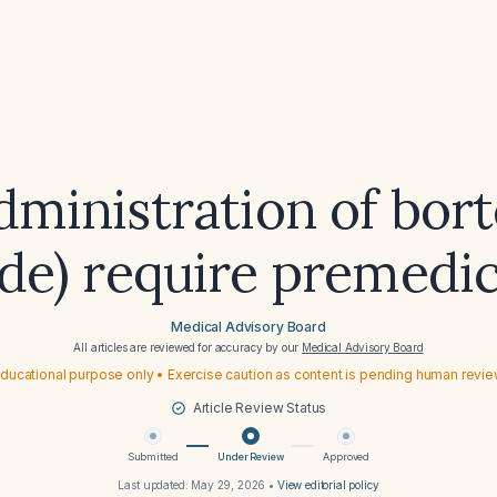
dministration of bor
de) require premedi
Medical Advisory Board
All articles are reviewed for accuracy by our
Medical Advisory Board
ducational purpose only • Exercise caution as content is pending human revi
Article Review Status
Submitted
Under Review
Approved
Last updated:
May 29, 2026
•
View editorial policy