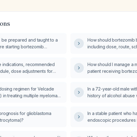
ions
 be prepared and taught to a
How should bortezomib b
re starting bortezomib
including dose, route, s
reatment?
premedication, and moni
e indications, recommended
How should I manage a m
dule, dose adjustments for
patient receiving bortez
airment, and common toxicities
daratumumab (Darzalex) 
ib (a reversible proteasome
acid of 14.2 mg/dL and a
 dosing regimen for Velcade
In a 72-year-old male wi
5.8 g/dL?
 in treating multiple myeloma
history of alcohol abuse 
cell lymphoma?
naltrexone and olanzapi
should the new onset of
prognosis for glioblastoma
In a stable patient who 
hypersexual behavior b
strocytoma)?
endoscopic procedures i
and now has a plastic cup
gastrointestinal tract, wha