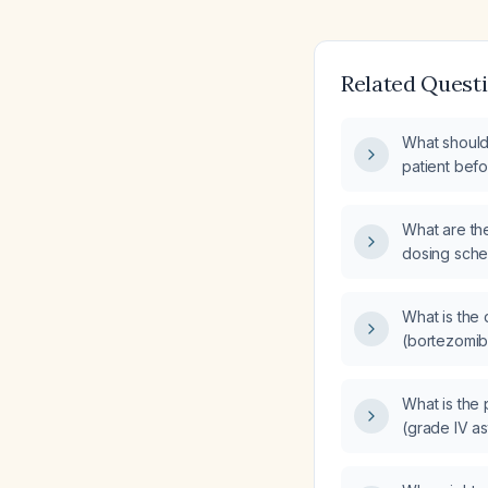
Related Quest
What should
patient befo
(Velcade) t
What are th
dosing sche
hepatic imp
of bortezom
What is the
inhibitor)?
(bortezomib)
and mantle 
What is the 
(grade IV a