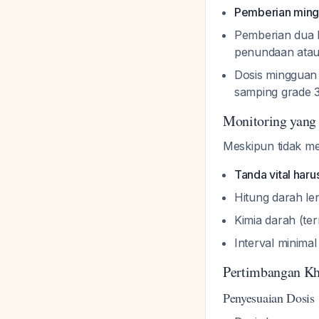
Pemberian mingg
Pemberian dua k
penundaan atau
Dosis mingguan
samping grade 
Monitoring yang
Meskipun tidak m
Tanda vital har
Hitung darah le
Kimia darah (ter
Interval minima
Pertimbangan K
Penyesuaian Dosis