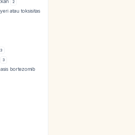
itkan
2
eri atau toksisitas
3
L
3
asis bortezomib