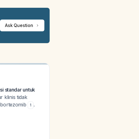
Ask Question
i standar untuk
klinis tidak
i bortezomib
.
1