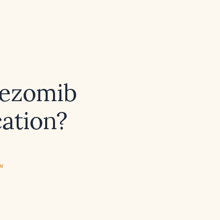
tezomib
cation?
ew