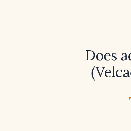
Does a
(Velca
E