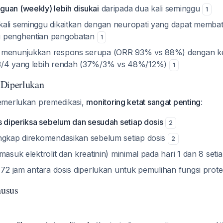
uan (weekly) lebih disukai
daripada dua kali seminggu
1
ali seminggu dikaitkan dengan neuropati yang dapat membatas
 penghentian pengobatan
1
 menunjukkan respons serupa (ORR 93% vs 88%) dengan ke
3/4 yang lebih rendah (37%/3% vs 48%/12%)
1
 Diperlukan
emerlukan premedikasi,
monitoring ketat sangat penting
:
us diperiksa sebelum dan sesudah setiap dosis
2
ngkap direkomendasikan sebelum setiap dosis
2
masuk elektrolit dan kreatinin) minimal pada hari 1 dan 8 seti
l 72 jam antara dosis diperlukan untuk pemulihan fungsi pr
husus