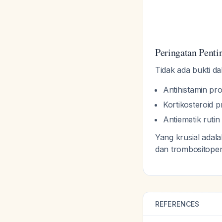
Peringatan Penti
Tidak ada bukti d
Antihistamin prof
Kortikosteroid p
Antiemetik ruti
Yang krusial adal
dan trombositopen
REFERENCES