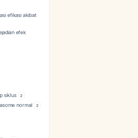
i efikasi akibat
jadian efek
ap siklus
2
oteasome normal
2